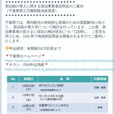
✦✦✦✦✦✦✦✦✦✦✦✦✦✦✦✦✦✦✦✦✦✦✦
宿泊税の導入に関する宿泊事業者説明会のご案内
（千葉県商工労働部観光政策課）
✦✦✦✦✦✦✦✦✦✦✦✦✦✦✦✦✦✦✦✦✦✦✦
千葉県では、県内観光の持続的な発展のための課題解決に向け
て、 宿泊税の導入等について検討を行っています。この度、宿
泊事業者の皆さまに現在の検討状況について説明し、 ご意見を
伺うため、10か所で地域別説明会を開催されますのでご案内い
たします。
申込締切：各開催日の3日前まで
千葉県ホームページ
https://www.pref.chiba.lg.jp/kankou/syukuhakuzeikentou/kentousets
チラシ・FAX申込用紙
https://www.pref.chiba.lg.jp/kankou/syukuhakuzeikentou/documents