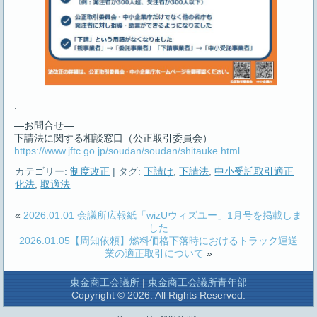
.
―お問合せ―
下請法に関する相談窓口（公正取引委員会）
https://www.jftc.go.jp/soudan/soudan/shitauke.html
カテゴリー:
制度改正
|
タグ:
下請け
,
下請法
,
中小受託取引適正
化法
,
取適法
«
2026.01.01 会議所広報紙「wizUウィズユー」1月号を掲載しま
した
2026.01.05【周知依頼】燃料価格下落時におけるトラック運送
業の適正取引について
»
東金商工会議所
|
東金商工会議所青年部
Copyright © 2026. All Rights Reserved.