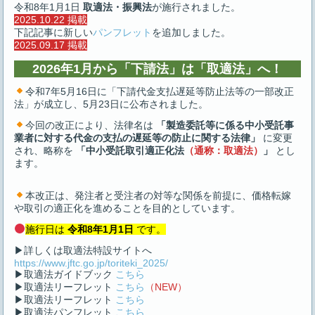
令和8年1月1日
取適法・振興法
が施行されました。
2025.10.22 掲載
下記記事に新しい
パンフレット
を追加しました。
2025.09.17 掲載
2026年1月から「下請法」は「取適法」へ！
令和7年5月16日に「下請代金支払遅延等防止法等の一部改正
法」が成立し、5月23日に公布されました。
今回の改正により、法律名は
「製造委託等に係る中小受託事
業者に対する代金の支払の遅延等の防止に関する法律」
に変更
され、略称を
「中小受託取引適正化法
（通称：取適法）
」
とし
ます。
本改正は、発注者と受注者の対等な関係を前提に、価格転嫁
や取引の適正化を進めることを目的としています。
施行日は
令和8年1月1日
です。
▶詳しくは取適法特設サイトへ
https://www.jftc.go.jp/toriteki_2025/
▶取適法ガイドブック
こちら
▶取適法リーフレット
こちら
（NEW）
▶取適法リーフレット
こちら
▶取適法パンフレット
こちら