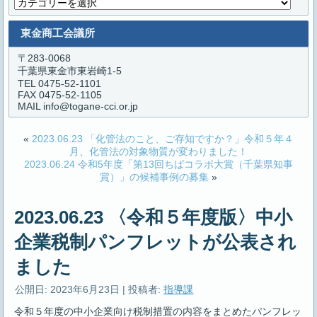
カ
テ
ゴ
東金商工会議所
リ
ー
〒283-0068
千葉県東金市東岩崎1-5
TEL 0475-52-1101
FAX 0475-52-1105
MAIL info@togane-cci.or.jp
«
2023.06.23 「化管法のこと、ご存知ですか？」令和５年４
月、化管法の対象物質が変わりました！
2023.06.24 令和5年度「第13回ちばコラボ大賞（千葉県知事
賞）」の候補事例の募集
»
2023.06.23 〈令和５年度版〉中小
企業税制パンフレットが公表され
ました
公開日:
2023年6月23日
|
投稿者:
指導課
令和５年度の中小企業向け税制措置の内容をまとめたパンフレッ