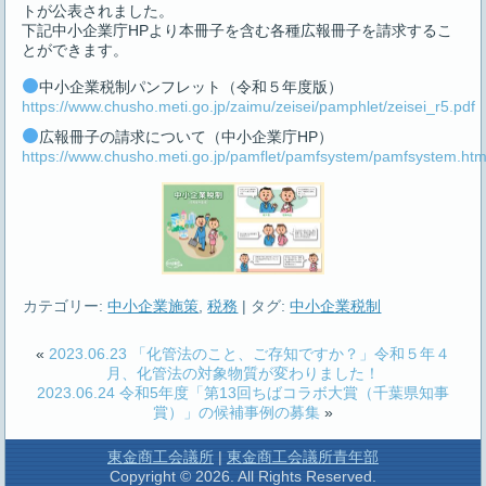
トが公表されました。
下記中小企業庁HPより本冊子を含む各種広報冊子を請求するこ
とができます。
中小企業税制パンフレット（令和５年度版）
https://www.chusho.meti.go.jp/zaimu/zeisei/pamphlet/zeisei_r5.pdf
広報冊子の請求について（中小企業庁HP）
https://www.chusho.meti.go.jp/pamflet/pamfsystem/pamfsystem.htm
カテゴリー:
中小企業施策
,
税務
|
タグ:
中小企業税制
«
2023.06.23 「化管法のこと、ご存知ですか？」令和５年４
月、化管法の対象物質が変わりました！
2023.06.24 令和5年度「第13回ちばコラボ大賞（千葉県知事
賞）」の候補事例の募集
»
東金商工会議所
|
東金商工会議所青年部
Copyright © 2026. All Rights Reserved.