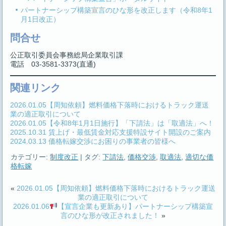
パートナーシップ構築宣言のひな形を改正します（令和8年1
月1日改正）
問合せ
公正取引委員会事務総局企業取引課
電話 03-3581-3373(直通)
関連リンク
2026.01.05【周知依頼】燃料価格下落時におけるトラック運送
業の適正取引について
2026.01.05【令和8年1月1日施行】「下請法」は「取適法」へ！
2025.10.31 賃上げ・最低賃金対応支援特設サイト開設のご案内
2024.03.13 価格転嫁交渉にお困りの事業者の皆様へ
カテゴリー:
制度改正
|
タグ:
下請法
,
価格交渉
,
取適法
,
適切な価
格転嫁
«
2026.01.05【周知依頼】燃料価格下落時におけるトラック運送
業の適正取引について
2026.01.06
【宣言企業も更新あり】パートナーシップ構築宣
言のひな形が改正されました！
»