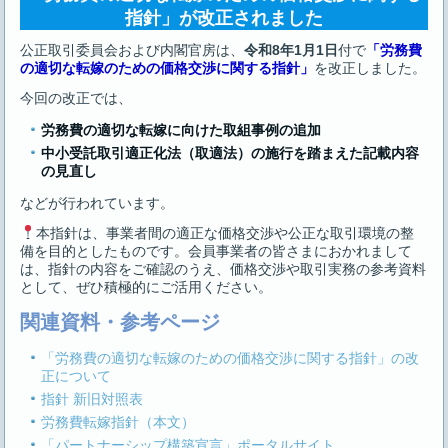
指針」が改正されました
公正取引委員会および内閣官房は、
令和8年1月1日
付で
「労務費
の適切な転嫁のための価格交渉に関する指針」
を改正しました。
今回の改正では、
労務費の適切な転嫁に向けた取組事例の追加
中小受託取引適正化法（取適法）の施行を踏まえた記載内容
の見直し
などが行われています。
本指針は、事業者間の適正な価格交渉や公正な取引環境の整
備を目的としたものです。会員事業者の皆さまにおかれまして
は、指針の内容をご確認のうえ、価格交渉や取引実務の参考資料
として、ぜひ積極的にご活用ください。
関連資料・参考ページ
「労務費の適切な転嫁のための価格交渉に関する指針」の改
正について
指針 新旧対照表
労務費転嫁指針（本文）
「パートナーシップ構築宣言」ポータルサイト