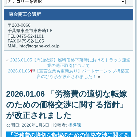
カ
テ
ゴ
東金商工会議所
リ
ー
〒283-0068
千葉県東金市東岩崎1-5
TEL 0475-52-1101
FAX 0475-52-1105
MAIL info@togane-cci.or.jp
«
2026.01.05【周知依頼】燃料価格下落時におけるトラック運送
業の適正取引について
2026.01.06
【宣言企業も更新あり】パートナーシップ構築宣
言のひな形が改正されました！
»
2026.01.06 「労務費の適切な転嫁
のための価格交渉に関する指針」
が改正されました
公開日:
2026年1月6日
|
投稿者:
指導課
「労務費の適切な転嫁のための価格交渉に関する