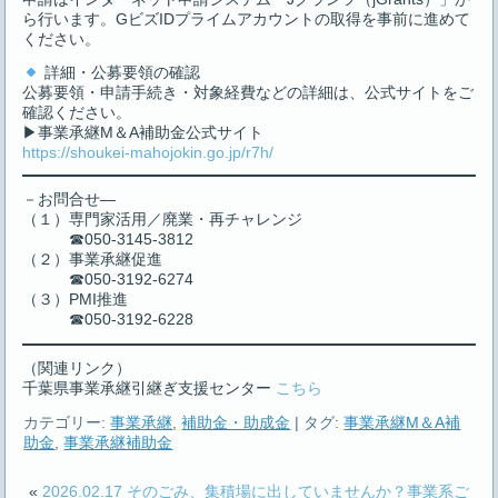
ら行います。GビズIDプライムアカウントの取得を事前に進めて
ください。
詳細・公募要領の確認
公募要領・申請手続き・対象経費などの詳細は、公式サイトをご
確認ください。
▶事業承継M＆A補助金公式サイト
https://shoukei-mahojokin.go.jp/r7h/
－お問合せ―
（１）専門家活用／廃業・再チャレンジ
☎050-3145-3812
（２）事業承継促進
☎050-3192-6274
（３）PMI推進
☎050-3192-6228
（関連リンク）
千葉県事業承継引継ぎ支援センター
こちら
カテゴリー:
事業承継
,
補助金・助成金
|
タグ:
事業承継M＆A補
助金
,
事業承継補助金
«
2026.02.17 そのごみ、集積場に出していませんか？事業系ご