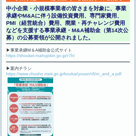
中小企業・小規模事業者の皆さまを対象に、事業
承継やM&Aに伴う設備投資費用、専門家費用、
PMI（経営統合）費用、廃業・再チャレンジ費用
などを支援する
事業承継・M&A補助金（第14次公
募）
の公募要領が公開されました。
▶事業承継M＆A補助金公式サイト
https://shoukei-mahojokin.go.jp/r7h/
▶案内チラシ
https://www.chusho.meti.go.jp/koukai/yosan/r8/m_and_a.pdf