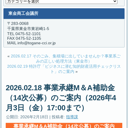
カ
テ
ゴ
東金商工会議所
リ
ー
〒283-0068
千葉県東金市東岩崎1-5
TEL 0475-52-1101
FAX 0475-52-1105
MAIL info@togane-cci.or.jp
«
2026.02.17 そのごみ、集積場に出していませんか？事業系ご
みの正しい処理方法（東金市）
2026.02.19 特許庁「ビジネスに潜む知的財産活用チェックリス
ト」のご案内
»
2026.02.18 事業承継M＆A補助金
（14次公募）のご案内（2026年4
月3日（金）17:00まで）
公開日:
2026年2月18日
|
投稿者:
指導課
事業承継M＆A補助金（14次公募）のご案内