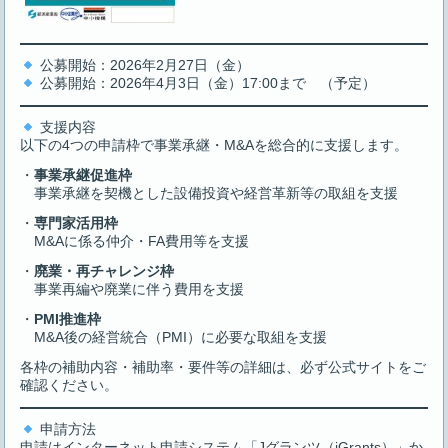
公募開始：2026年2月27日（金）
公募開始：2026年4月3日（金）17:00まで （予定）
支援内容
以下の4つの申請枠で事業承継・M&Aを総合的に支援します。
・
事業承継促進枠
事業承継を契機とした設備投資や経営革新等の取組を支援
・
専門家活用枠
M&Aに係る仲介・FA費用等を支援
・
廃業・再チャレンジ枠
事業再編や廃業に伴う費用を支援
・
PMI推進枠
M&A後の経営統合（PMI）に必要な取組を支援
各枠の補助内容・補助率・要件等の詳細は、必ず公式サイトをご
確認ください。
申請方法
申請はインターネット申請システム「Jグランツ（jGrants）」か