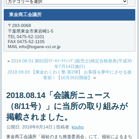
カ
テ
ゴ
東金商工会議所
リ
ー
〒283-0068
千葉県東金市東岩崎1-5
TEL 0475-52-1101
FAX 0475-52-1105
MAIL info@togane-cci.or.jp
«
2018.08.01 第82回ﾘﾃｰﾙﾏｰｹﾃｨﾝｸﾞ(販売士)検定合格発表(平成30
年7月14日施行)
2018.09.03 【東金わくわく塾 第2弾】 お客様を夢中にさせる接
客術！【10月26日開催】
»
2018.08.14「会議所ニュース
（8/11号）」に当所の取り組みが
掲載されました。
公開日:
2018年8月14日
|
投稿者:
kouho
東金商工会議所「福祉のまち推進委員会」にて、福祉によるまち