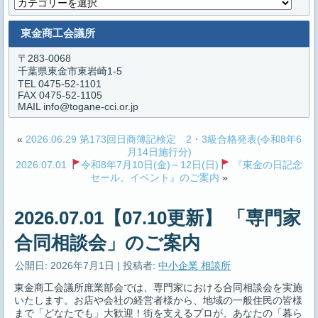
カ
テ
ゴ
東金商工会議所
リ
ー
〒283-0068
千葉県東金市東岩崎1-5
TEL 0475-52-1101
FAX 0475-52-1105
MAIL info@togane-cci.or.jp
«
2026.06.29 第173回日商簿記検定 2・3級合格発表(令和8年6
月14日施行分)
2026.07.01
令和8年7月10日(金)～12日(日)
『東金の日記念
セール、イベント』のご案内
»
2026.07.01【07.10更新】 「専門家
合同相談会」のご案内
公開日:
2026年7月1日
|
投稿者:
中小企業 相談所
東金商工会議所庶業部会では、専門家における合同相談会を実施
いたします。お店や会社の経営者様から、地域の一般住民の皆様
まで「どなたでも」大歓迎！街を支えるプロが、あなたの「暮ら