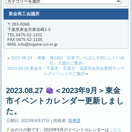
カ
テ
ゴ
東金商工会議所
リ
ー
〒283-0068
千葉県東金市東岩崎1-5
TEL 0475-52-1101
FAX 0475-52-1105
MAIL info@togane-cci.or.jp
«
2023.08.24 －募集－第14回「日本でいちばん大切にしたい会
社」大賞のご案内
2023.08.29 東金市・千葉市・市原市・茂原市合同企業間マッチ
ングイベントのご案内
»
2023.08.27
＜2023年9月＞東金
市イベントカレンダー更新しまし
た。
公開日:
2023年8月27日
|
投稿者:
指導課
みのりの秋です。2023年9月のイベントカレンダーは
こちら