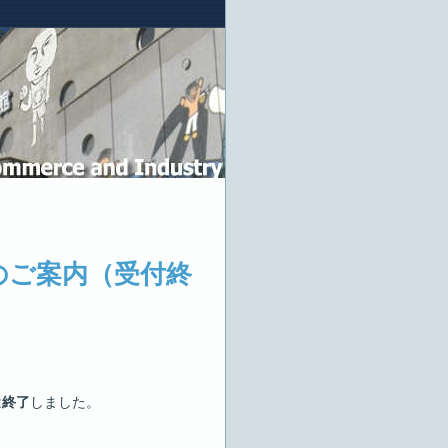
』のご案内（受付終
は
終了
しました。