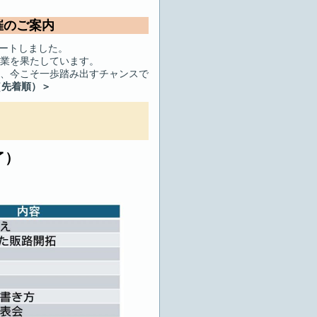
催のご案内
タートしました。
業を果たしています。
、今こそ一歩踏み出すチャンスで
（先着順）＞
了）