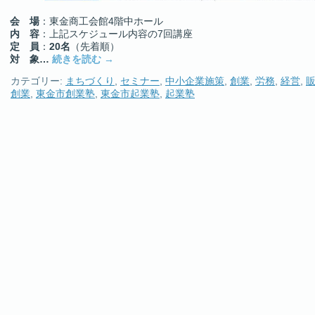
会 場
：東金商工会館4階中ホール
内 容
：上記スケジュール内容の7回講座
定 員
：
20名
（先着順）
対 象…
続きを読む
→
カテゴリー:
まちづくり
,
セミナー
,
中小企業施策
,
創業
,
労務
,
経営
,
創業
,
東金市創業塾
,
東金市起業塾
,
起業塾