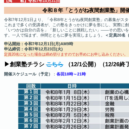
【掲 載】令和7年10月31日
令和８年「とうがね夜間創業塾」開
令和7年12月1日より、「令和8年とうがね夜間創業塾」の募集がス
これまで多くの受講者が、この塾をきっかけに夢を形にし、実際に創
「いつかは自分の店を」「新しいことに挑戦したい」——その思いを
す。一人で悩まず、仲間とともに夢を実現しましょう。
＜定員20名
申込開始：令和7年12月1日(月)AM9時
申込締切：令和7年12月23日(火)
定員20名になった場合は締め切りますのでお早めにお申し込みください。
▶創業塾チラシ
こちら
（12/1公開）（12/26終
開催スケジュール（予定）
：
各回18時～21時