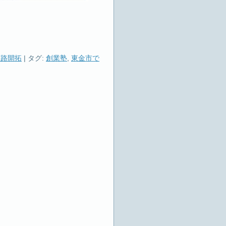
販路開拓
|
タグ:
創業塾
,
東金市で